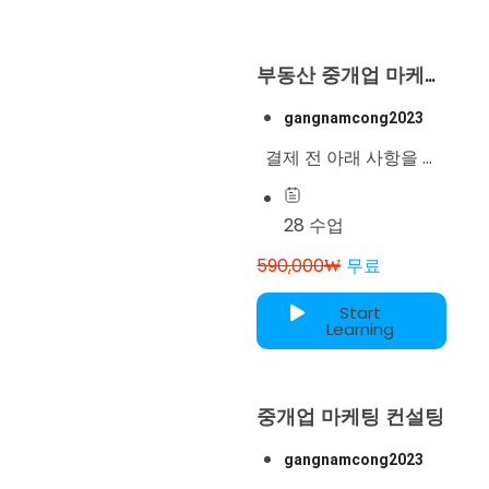
부동산 중개업 마케팅
(기초)
gangnamcong2023
결제 전 아래 사항을 꼭
확인해주세요! 서로가 동
반성장하는 즐거운 수업
28 수업
이 되기 위해 안내드리는
590,000₩
무료
것이니, 꼭 천천히 정독
해주세요! 결제하시면,
Start
아래...
Learning
중개업 마케팅 컨설팅
gangnamcong2023