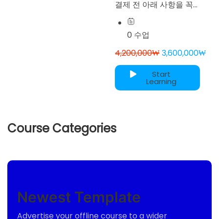
결제 전 아래 사항을 꼭
확인해주세요! 서로가 동
반성장하는 즐거운 수업
0 수업
이 되기 위해 안내드리는
4,200,000₩
3,600,000₩
것이니, 꼭 천천히 정독
해주세요!🥰😇 결제하시
Start
면, 아래 사항에...
Learning
Course Categories
Newest Template
Advertise your offline course to a wider