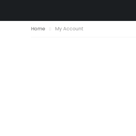
Home
My Account